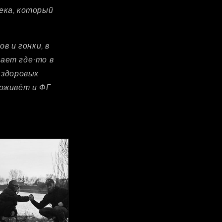
ека, который
в и гонки, в
ает где-то в
 здоровых
 оживёт и ФГ