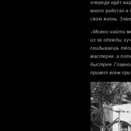
очереди идёт ва
много работал и 
свою жизнь. Зав
«Можно найти мн
из-за одежды, к
скидываешь тёп
мастерке, а пот
быстрее. Главно
привет всем пр