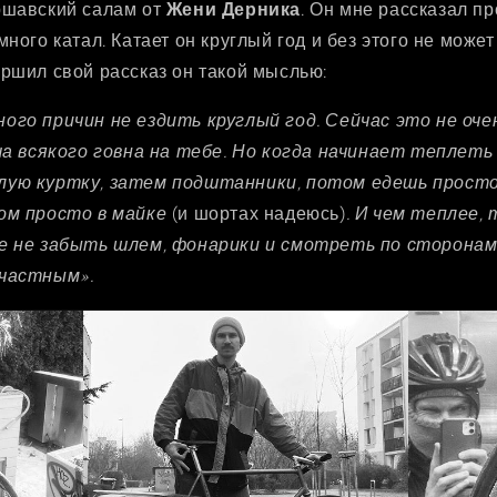
ршавский салам от
Жени Дерника
. Он мне рассказал п
много катал. Катает он круглый год и без этого не може
ершил свой рассказ он такой мыслью:
ого причин не ездить круглый год. Сейчас это не оч
уча всякого говна на тебе. Но когда начинает теплеть
лую куртку, затем подштанники, потом едешь просто
ом просто в майке
(и шортах надеюсь)
. И чем теплее,
е не забыть шлем, фонарики и смотреть по сторонам
ичастным».