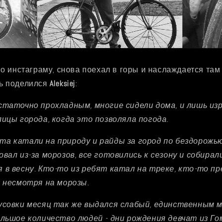
по инстаграму, снова поехал в горы и наслаждается там
ь поделился
Aleksiej
:
статочно прохладным, многие сидели дома, и лишь из
лицы города, когда это позволяла погода.
а катали на природу и райды за город по бездорожь
вал из-за морозов, все готовились к сезону и собирали
 в весну. Кто-то из ребят катал на треке, кто-то п
, несмотря на морозы.
усовки месяц так же выдался слабый, единственным 
ольшое количество людей - дни рождения девчат из Го