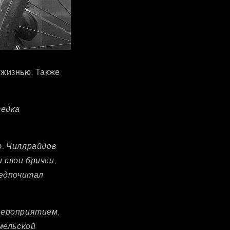
 жизнью. Также
редка
ю. Чиллрайдов
 свои брички,
редпочитал
мероприятием,
мельской