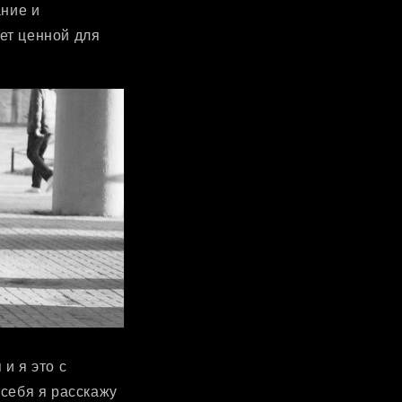
ание и
ет ценной для
и я это с
 себя я расскажу