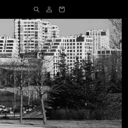
Log
Cart
in