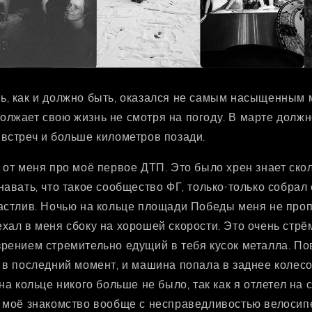
ь, как и должно быть, оказался не самым насыщенным 
олжает свою жизнь не смотря на погоду. В марте долж
встреч и больше километров позади.
 от меня про моё первое ДТП. Это было хрен знает скол
навать, что такое сообщество ФГ, только-только собрал
частлив. Ночью на кольце площади Победы меня не про
ехал в меня сбоку на хорошей скорости. Это очень стр
рением стремительно едущий в тебя кусок металла. Пов
 в последний момент, и машина попала в заднее колесо,
 на кольце никого больше не было, так как я отлетел на 
ь моё знакомство вообще с несправедливостью велосип