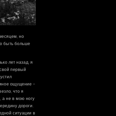
месяцем, но
но быть больше
ько лет назад, я
 свой первый
пустил
ёмное ощущение –
езло, что я
 а не в мою ногу
середину дороги.
едной ситуации в